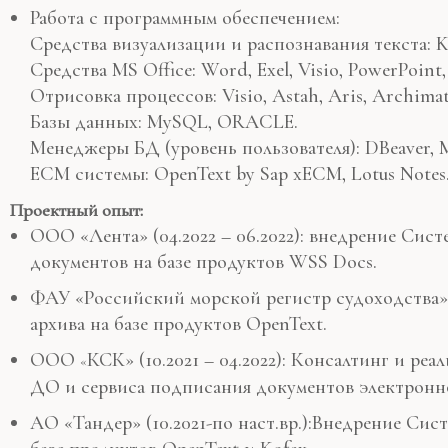
Работа с программным обеспечением:
Средства визуализации и распознавания текста: K
Средства MS Office: Word, Exel, Visio, PowerPoint,
Отрисовка процессов: Visio, Astah, Aris, Archima
Базы данных: MySQL, ORACLE.
Менеджеры БД (уровень пользователя): DBeaver,
ECM системы: OpenText by Sap xECM, Lotus Notes
Проектный опыт:
ООО «Лента» (04.2022 – 06.2022): внедрение Си
документов на базе продуктов WSS Docs.
ФАУ «Российский морской регистр судоходства» (
архива на базе продуктов OpenText.
ООО
КСК» (10.2021 – 04.2022): Консалтинг и р
«
ДО и сервиса подписания документов электронн
АО «Тандер» (10.2021-по наст.вр.):Внедрение Си