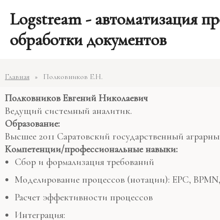
Перейти
Post
Logstream - автоматизация пр
к
navigation
содержимому
обработки документов
Главная
Полковников Е.Н.
Полковников Евгений Николаевич
Ведущий системный аналитик.
Образование:
Высшее 2011 Саратовский государственный аграрный у
Компетенции/профессиональные навыки:
Сбор и формализация требований
Моделирование процессов (нотации): EPC, BPMN
Расчет эффективности процессов
Интеграция: