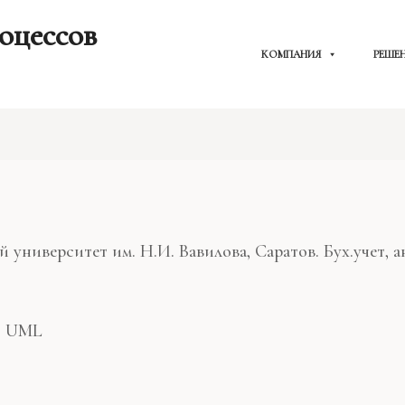
оцессов
КОМПАНИЯ
РЕШЕ
ниверситет им. Н.И. Вавилова, Саратов. Бух.учет, ан
, UML