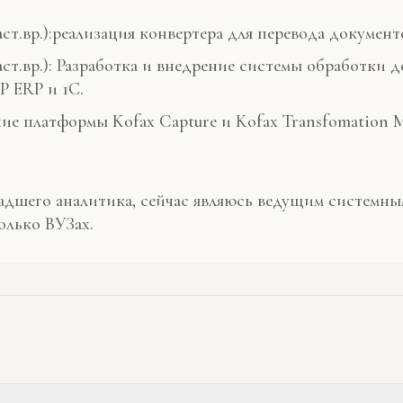
т.вр.):реализация конвертера для перевода документ
ст.вр.): Разработка и внедрение системы обработки 
P ERP и 1С.
ие платформы Kofax Capture и Kofax Transfomation 
ладшего аналитика, сейчас являюсь ведущим системны
олько ВУЗах.