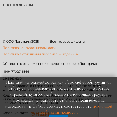
ТЕХ ПОДДЕРЖКА
© ООО Логстрим
2025
Все права защищены.
Политика конфиденциальности
Политика в отношении персональных данных
Общество с ограниченной ответственностью «Логстрим»
ИНН 7702716366
ОКВЭД 62.0
Наш сайт использует файлы куки (cookie) чтобы улучшить
117218, г. Москва, вн.тер.г. муниципальный округ Академический,
работу сайта, повысить его эффективность и удобство.
улица Кржижановского, дом 15, корпус 1, этаж 1, помещ./ком. II-4
Управлять куки (cookie) можно в настройках браузера.
Коды видов деятельности в области информационных технологий
из перечня, утвержденного приказом Минцифры России от
Продолжая использовать сайт, вы соглашаетесь на
11.05.2023 N 449: 1.01, 2.01, 4.01, 10.01.
использование файлов cookie, в соответствии с
политикой
конфиденциальности.
ЭНДИ
Создание сайта