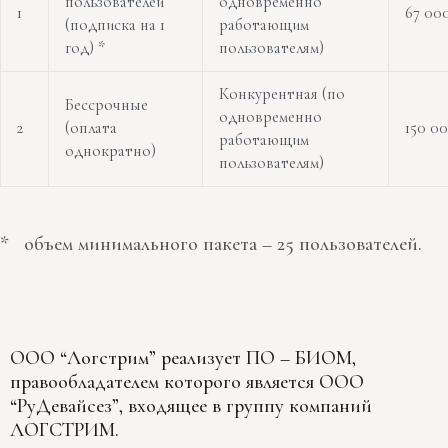
пользователей
одновременно
1
67 00
(подписка на 1
работающим
год) *
пользователям)
Конкурентная (по
Бессрочные
одновременно
2
(оплата
150 0
работающим
однократно)
пользователям)
* объем минимального пакета – 25 пользователей.
ООО “Логстрим” реализует ПО – БИОМ,
правообладателем которого является ООО
“РуДевайсез”, входящее в группу компаний
ЛОГСТРИМ.