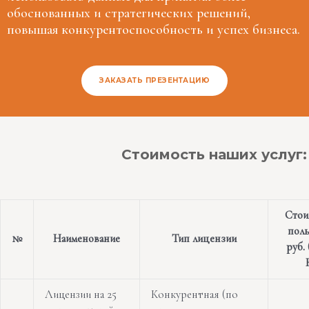
обоснованных и стратегических решений,
повышая конкурентоспособность и успех бизнеса.
ЗАКАЗАТЬ ПРЕЗЕНТАЦИЮ
Стоимость наших услуг:
Стои
поль
№
Наименование
Тип лицензии
руб. 
Лицензии на 25
Конкурентная (по