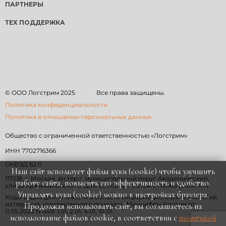
ПАРТНЕРЫ
ТЕХ ПОДДЕРЖКА
© ООО Логстрим
2025
Все права защищены.
Политика конфиденциальности
Политика в отношении персональных данных
Общество с ограниченной ответственностью «Логстрим»
ИНН 7702716366
ОКВЭД 62.0
Наш сайт использует файлы куки (cookie) чтобы улучшить
117218, г. Москва, вн.тер.г. муниципальный округ Академический,
работу сайта, повысить его эффективность и удобство.
улица Кржижановского, дом 15, корпус 1, этаж 1, помещ./ком. II-4
Управлять куки (cookie) можно в настройках браузера.
Коды видов деятельности в области информационных технологий
из перечня, утвержденного приказом Минцифры России от
Продолжая использовать сайт, вы соглашаетесь на
11.05.2023 N 449: 1.01, 2.01, 4.01, 10.01.
использование файлов cookie, в соответствии с
политикой