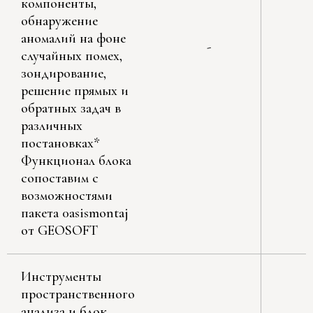
компоненты,
обнаружение
аномалий на фоне
-
случайных помех,
зондирование,
решение прямых и
обратных задач в
различных
постановках*
Функционал блока
сопоставим с
возможностями
пакета 0asismontaj
от GEOSOFT
Инструменты
пространственного
анализа и блок