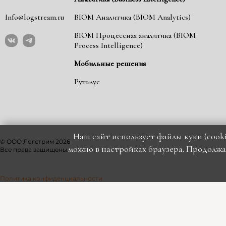
Info@logstream.ru
BIOM Аналитика (BIOM Analytics)
BIOM Процессная аналитика (BIOM
Process Intelligence)
Мобильные решения
Рутилус
Наш сайт использует файлы куки (cooki
© ООО Логстрим
2026
можно в настройках браузера. Продолжая
Все права защищены.
Политика конфиденциальности
Политика в отношении персональных данных