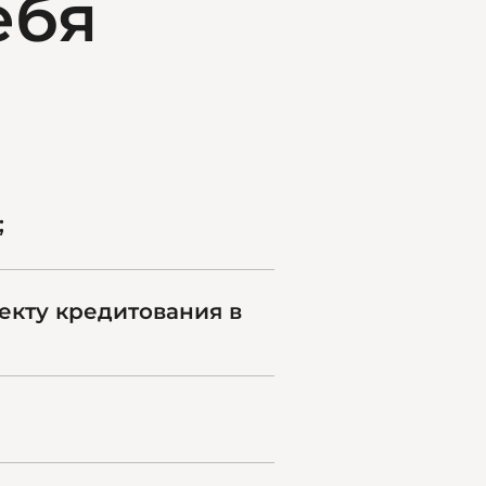
ебя
;
екту кредитования в