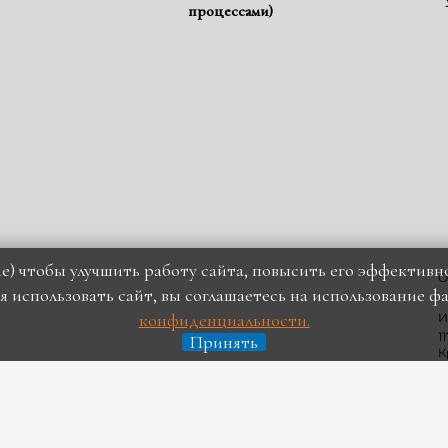
процессами)
e) чтобы улучшить работу сайта, повысить его эффективнос
О
 использовать сайт, вы соглашаетесь на использование фа
конфиденциальности.
И
1
Принять
К
К
п
4