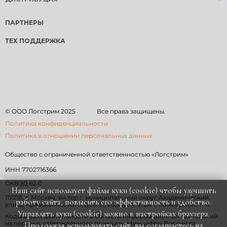
ПАРТНЕРЫ
ТЕХ ПОДДЕРЖКА
© ООО Логстрим
2025
Все права защищены.
Политика конфиденциальности
Политика в отношении персональных данных
Общество с ограниченной ответственностью «Логстрим»
ИНН 7702716366
ОКВЭД 62.0
Наш сайт использует файлы куки (cookie) чтобы улучшить
117218, г. Москва, вн.тер.г. муниципальный округ Академический,
работу сайта, повысить его эффективность и удобство.
улица Кржижановского, дом 15, корпус 1, этаж 1, помещ./ком. II-4
Управлять куки (cookie) можно в настройках браузера.
Коды видов деятельности в области информационных технологий
из перечня, утвержденного приказом Минцифры России от
Продолжая использовать сайт, вы соглашаетесь на