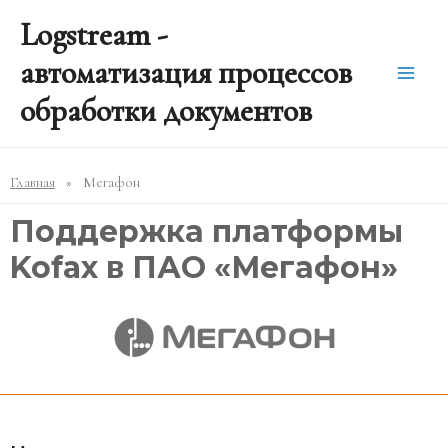
Перейти
Post
Main
Logstream -
к
navigation
содержимому
Men
автоматизация процессов
обработки документов
Главная
Мегафон
Поддержка платформы
Kofax в ПАО «Мегафон»