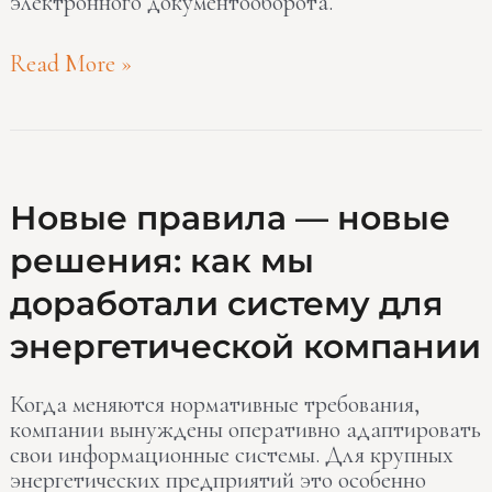
электронного документооборота.
Read More »
Новые
Новые правила — новые
правила
решения: как мы
—
новые
доработали систему для
решения:
как
энергетической компании
мы
доработали
Когда меняются нормативные требования,
систему
компании вынуждены оперативно адаптировать
для
свои информационные системы. Для крупных
энергетической
энергетических предприятий это особенно
компании