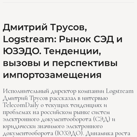
Дмитрий
Дмитрий Трусов,
Трусов,
Logstream: Рынок СЭД и
Logstream:
Рынок
ЮЗЭДО. Тенденции,
СЭД
и
вызовы и перспективы
ЮЗЭДО.
импортозамещения
Тенденции,
вызовы
и
Исполнительный директор компании Logstream
перспективы
Дмитрий Трусов рассказал в интервью
импортозамещения
TelecomDaily о текущих тенденциях и
проблемах на российском рынке систем
электронного документооборота (СЭД) и
юридически значимого электронного
документооборота (ЮЗЭДО). Динамика роста