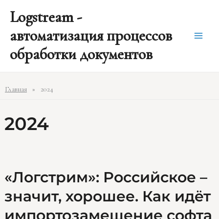
Перейти
Post
Main
Logstream -
к
pagination
содержимому
Men
автоматизация процессов
обработки документов
Главная
2024
2024
«Логстрим»:
«Логстрим»: Российское –
Российское
значит, хорошее. Как идёт
–
значит,
импортозамещение софта
хорошее.