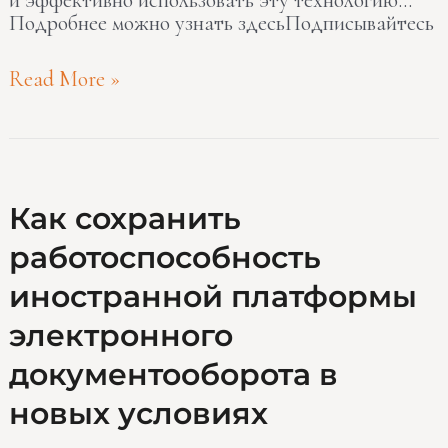
Подробнее можно узнать здесьПодписывайтесь
Read More »
Как
Как сохранить
сохранить
работоспособность
работоспособность
иностранной
иностранной платформы
платформы
электронного
электронного
документооборота
документооборота в
в
новых
новых условиях
условиях