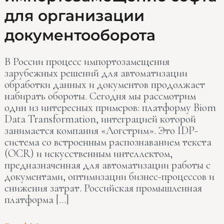
Как
для организации
идёт
документооборота
импортозамещение
софта
для
В России процесс импортозамещения
организации
зарубежных решений для автоматизации
документооборота
обработки данных и документов продолжает
набирать обороты. Сегодня мы рассмотрим
один из интересных примеров: платформу Biom
Data Transformation, интеграцией которой
занимается компания «Логстрим». Это IDP-
система со встроенным распознаванием текста
(OCR) и искусственным интеллектом,
предназначенная для автоматизации работы с
документами, оптимизации бизнес-процессов и
снижения затрат. Российская промышленная
платформа […]