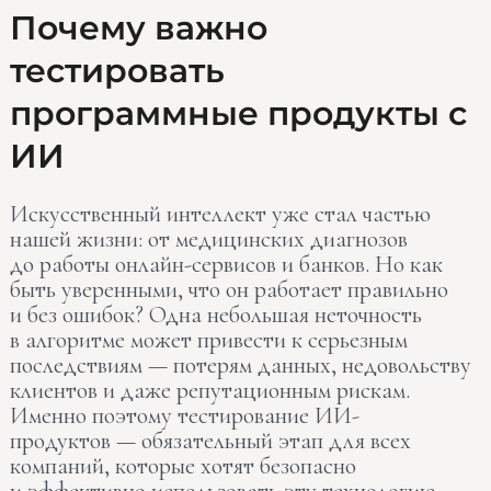
Почему
Почему важно
важно
тестировать
тестировать
программные
программные продукты с
продукты
с
ИИ
ИИ
Искусственный интеллект уже стал частью
нашей жизни: от медицинских диагнозов
до работы онлайн-сервисов и банков. Но как
быть уверенными, что он работает правильно
и без ошибок? Одна небольшая неточность
в алгоритме может привести к серьезным
последствиям — потерям данных, недовольству
клиентов и даже репутационным рискам.
Именно поэтому тестирование ИИ-
продуктов — обязательный этап для всех
компаний, которые хотят безопасно
и эффективно использовать эту технологию…