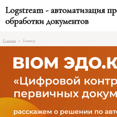
Перейти
Post
Logstream - автоматизация пр
к
navigation
содержимому
обработки документов
Главная
Баннер